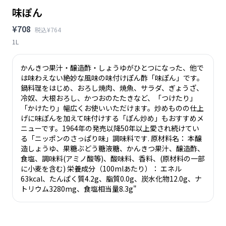
味ぽん
¥708
税込¥764
1L
かんきつ果汁・醸造酢・しょうゆがひとつになった、他で
は味わえない絶妙な風味の味付けぽん酢「味ぽん」です。
鍋料理をはじめ、おろし焼肉、焼魚、サラダ、ぎょうざ、
冷奴、大根おろし、かつおのたたきなど、「つけたり」
「かけたり」幅広くお使いいただけます。炒めものの仕上
げに味ぽんを加えて味付けする「ぽん炒め」もおすすめメ
ニューです。1964年の発売以降50年以上愛され続けてい
る「ニッポンのさっぱり味」調味料です. 原材料名： 本醸
造しょうゆ、果糖ぶどう糖液糖、かんきつ果汁、醸造酢、
食塩、調味料(アミノ酸等)、酸味料、香料、(原材料の一部
に小麦を含む) 栄養成分（100mlあたり）： エネル
63kcal、たんぱく質4.2g、脂質0.0g、炭水化物12.0g、ナ
トリウム3280mg、食塩相当量8.3g"