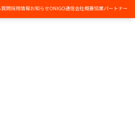
る質問
採用情報
お知らせ
ONIGO通信
会社概要
協業パートナー