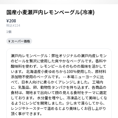
国産小麦瀬戸内レモンベーグル(冷凍)
¥208
税込¥224
1個
¥ スーパー価格
瀬戸内レモンベーグル：弊社オリジナルの瀬戸内産レモン
のピールを贅沢に使用した爽やかなベーグルです。香料や
酸味料を使わず、レモンピールそのものの風味を活かして
います。 北海道産小麦ゆめちから100％使用した、原材料
添加物不使用のベーグルです。 -- 本場ニューヨークに比
べて、日本人向けに柔らかくアレンジしました。 工場内
に、乳製品、卵、動物性タンパクを持ち込まず、各商品の
食材は、現地まで出向いて顔の見える食材をテーマに選定
しております。 水分量を増やし、冷凍品として美味しくな
るようにレシピを開発しました。少し水で濡らしてから、
レンジやトースターで温めるとより美味しくお召し上がり
頂く事ができます。