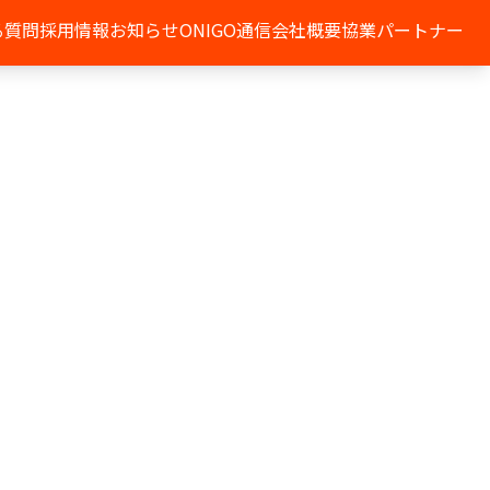
る質問
採用情報
お知らせ
ONIGO通信
会社概要
協業パートナー