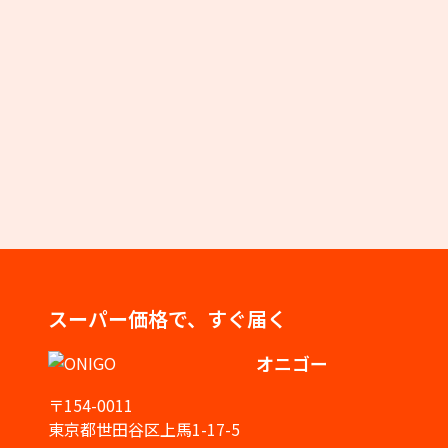
スーパー価格で、すぐ届く
オニゴー
〒154-0011
東京都世田谷区上馬1-17-5