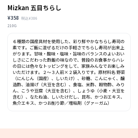
Mizkan 五目ちらし
¥358
税込¥386
210G
６種類の国産具材を使用した、彩り鮮やかなちらし寿司の
素です。ご飯に混ぜるだけの手軽さでちらし寿司が出来上
がります。甘味・酸味・塩味・旨味のバランスのよいおい
しさにこだわった酢飯の味なので、普段のお食事からハレ
の日には色々なトッピングをして、家族みんなでお楽しみ
いただけます。２〜３人前×２袋入りです。原材料名 野菜
（にんじん（国産）、しいたけ）、砂糖、こんにゃく、醸
造酢、油揚げ（大豆を含む）、食塩、米酢、穀物酢、みり
ん、こうや豆腐（大豆を含む）、しょうゆ（小麦・大豆を
含む）、なたね油、しいたけだし、昆布、かつおエキス、
魚介エキス、かつお削り節／増粘剤（グァーガム）