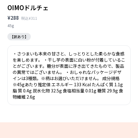
OIMOドルチェ
¥288
税込¥311
45g
【訳あり】
・さつまいも本来の甘さと、しっとりとした柔らかな食感
を楽しめます。 ・干し芋の表面に白い粉が付着しているこ
とがございます。糖分が表面に浮き出てきたもので、製品
の異常ではございません。 ・おしゃれなパッケージデザ
インは3種類。※柄はお選びいただけません。 成分規格
※45gあたり推定値 エネルギー 133 Kcal たんぱく質 1.1g
脂 質 0.4g 炭水化物 32.5g 食塩相当量 0.01g 糖質 29.9g 食
物繊維 2.6g