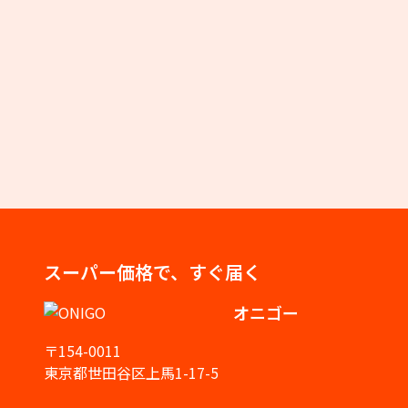
スーパー価格で、すぐ届く
オニゴー
〒154-0011
東京都世田谷区上馬1-17-5