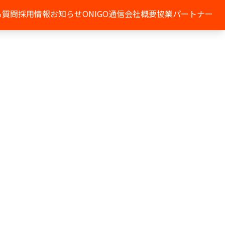
る質問
採用情報
お知らせ
ONIGO通信
会社概要
協業パートナー