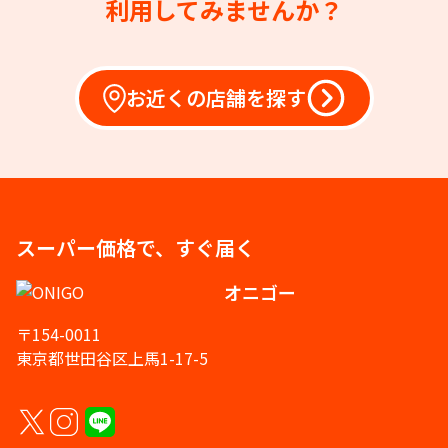
利用してみませんか？
お近くの店舗を探す
スーパー価格で、すぐ届く
オニゴー
〒154-0011
東京都世田谷区上馬1-17-5