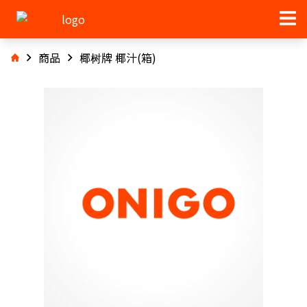
商品
椰树牌 椰汁(箱)