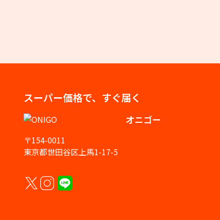
スーパー価格で、すぐ届く
オニゴー
〒154-0011
東京都世田谷区上馬1-17-5