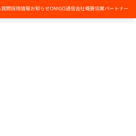
る質問
採用情報
お知らせ
ONIGO通信
会社概要
協業パートナー