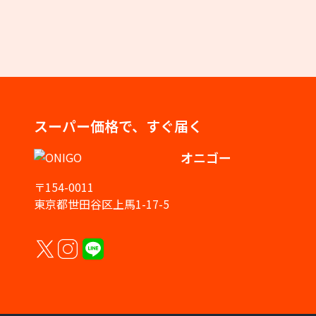
スーパー価格で、すぐ届く
オニゴー
〒154-0011
東京都世田谷区上馬1-17-5