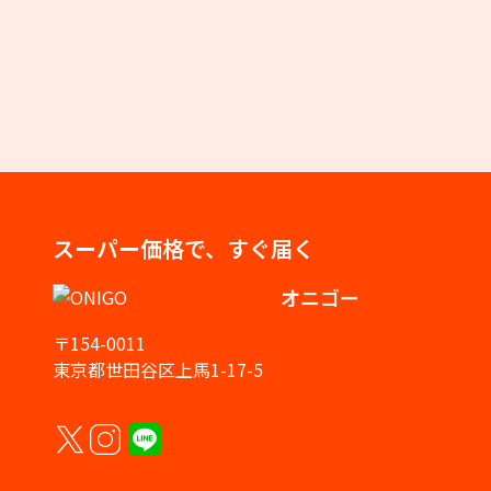
スーパー価格で、すぐ届く
オニゴー
〒154-0011
東京都世田谷区上馬1-17-5