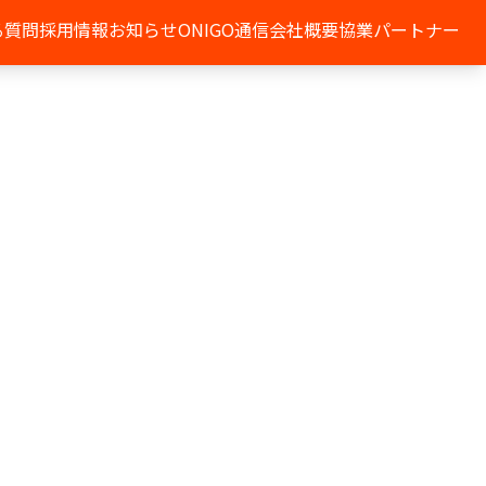
る質問
採用情報
お知らせ
ONIGO通信
会社概要
協業パートナー