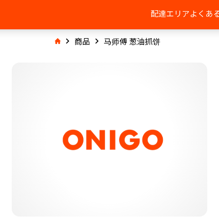
配達エリア
よくあ
商品
马师傅 葱油抓饼