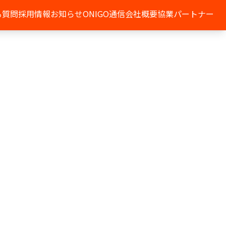
る質問
採用情報
お知らせ
ONIGO通信
会社概要
協業パートナー