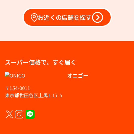
お近くの店舗を探す
スーパー価格で、すぐ届く
オニゴー
〒154-0011
東京都世田谷区上馬1-17-5