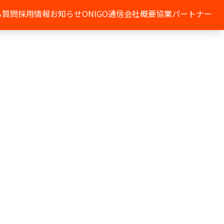
る質問
採用情報
お知らせ
ONIGO通信
会社概要
協業パートナー