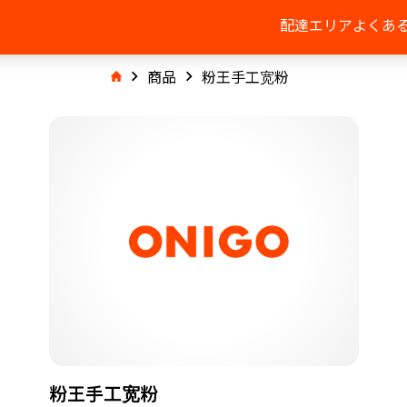
配達エリア
よくあ
商品
粉王手工宽粉
粉王手工宽粉