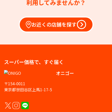
利用してみませんか？
お近くの店舗を探す
スーパー価格で、すぐ届く
オニゴー
〒154-0011
東京都世田谷区上馬1-17-5