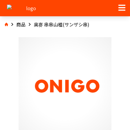
商品
奥赛 串串山楂(サンザシ串)