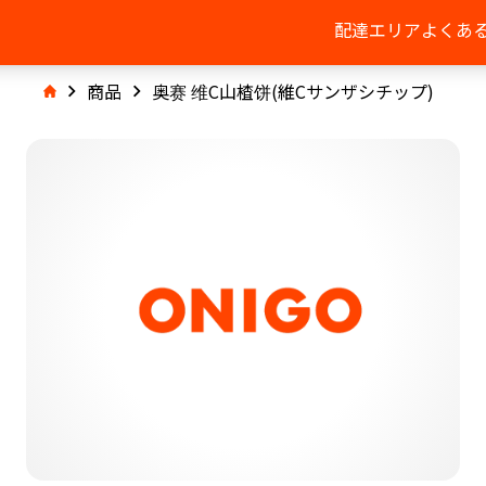
配達エリア
よくあ
商品
奥赛 维C山楂饼(維Cサンザシチップ)