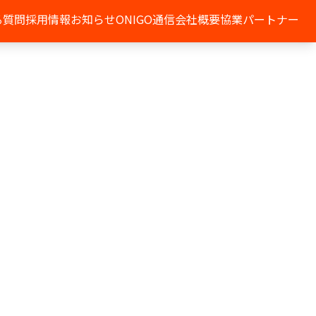
る質問
採用情報
お知らせ
ONIGO通信
会社概要
協業パートナー