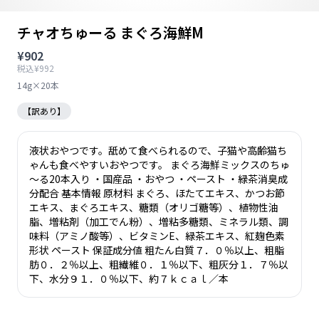
チャオちゅーる まぐろ海鮮M
¥902
税込¥992
14g×20本
【訳あり】
液状おやつです。舐めて食べられるので、子猫や高齢猫ち
ゃんも食べやすいおやつです。 まぐろ海鮮ミックスのちゅ
～る20本入り ・国産品 ・おやつ ・ペースト ・緑茶消臭成
分配合 基本情報 原材料 まぐろ、ほたてエキス、かつお節
エキス、まぐろエキス、糖類（オリゴ糖等）、植物性油
脂、増粘剤（加工でん粉）、増粘多糖類、ミネラル類、調
味料（アミノ酸等）、ビタミンE、緑茶エキス、紅麹色素
形状 ペースト 保証成分値 粗たん白質７．０％以上、粗脂
肪０．２％以上、粗繊維０．１％以下、粗灰分１．７％以
下、水分９１．０％以下、約７ｋｃａｌ／本