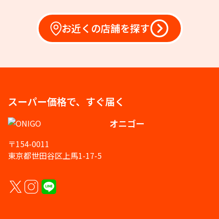
お近くの店舗を探す
スーパー価格で、すぐ届く
オニゴー
〒154-0011
東京都世田谷区上馬1-17-5