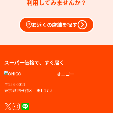
利用してみませんか？
お近くの店舗を探す
スーパー価格で、すぐ届く
オニゴー
〒154-0011
東京都世田谷区上馬1-17-5