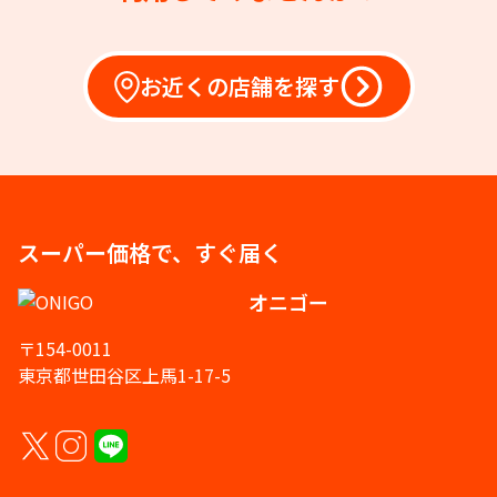
お近くの店舗を探す
スーパー価格で、すぐ届く
オニゴー
〒154-0011
東京都世田谷区上馬1-17-5