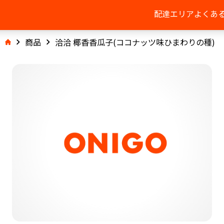
配達エリア
よくあ
商品
洽洽 椰香香瓜子(ココナッツ味ひまわりの種)