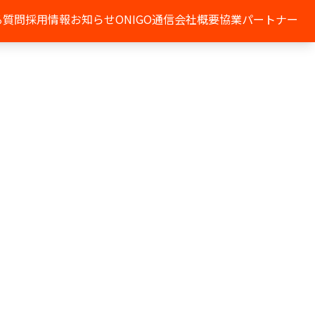
る質問
採用情報
お知らせ
ONIGO通信
会社概要
協業パートナー