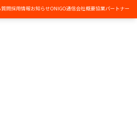
る質問
採用情報
お知らせ
ONIGO通信
会社概要
協業パートナー