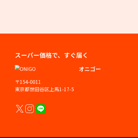
スーパー価格で、すぐ届く
オニゴー
〒154-0011
東京都世田谷区上馬1-17-5