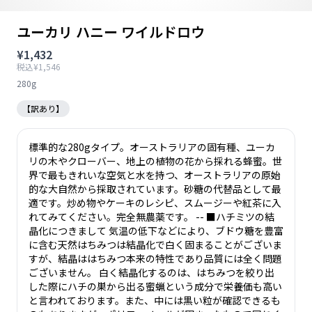
ユーカリ ハニー ワイルドロウ
¥1,432
税込¥1,546
280g
【訳あり】
標準的な280gタイプ。オーストラリアの固有種、ユーカ
リの木やクローバー、地上の植物の花から採れる蜂蜜。世
界で最もきれいな空気と水を持つ、オーストラリアの原始
的な大自然から採取されています。砂糖の代替品として最
適です。炒め物やケーキのレシピ、スムージーや紅茶に入
れてみてください。完全無農薬です。 -- ■ハチミツの結
晶化につきまして 気温の低下などにより、ブドウ糖を豊富
に含む天然はちみつは結晶化で白く固まることがございま
すが、結晶ははちみつ本来の特性であり品質には全く問題
ございません。 白く結晶化するのは、はちみつを絞り出
した際にハチの巣から出る蜜蝋という成分で栄養価も高い
と言われております。また、中には黒い粒が確認できるも