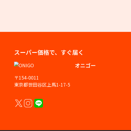
スーパー価格で、すぐ届く
オニゴー
〒154-0011
東京都世田谷区上馬1-17-5