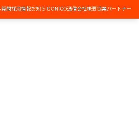
る質問
採用情報
お知らせ
ONIGO通信
会社概要
協業パートナー