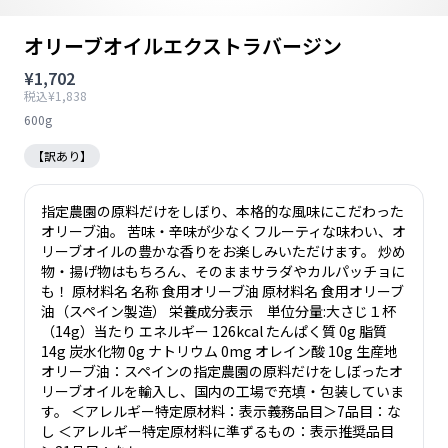
オリーブオイルエクストラバージン
¥1,702
税込¥1,838
600g
【訳あり】
指定農園の原料だけをしぼり、本格的な風味にこだわった
オリーブ油。 苦味・辛味が少なくフルーティな味わい、オ
リーブオイルの豊かな香りをお楽しみいただけます。 炒め
物・揚げ物はもちろん、そのままサラダやカルパッチョに
も！ 原材料名 名称 食用オリーブ油 原材料名 食用オリーブ
油（スペイン製造） 栄養成分表示 単位分量:大さじ１杯
（14g）当たり エネルギー 126kcal たんぱく質 0g 脂質
14g 炭水化物 0g ナトリウム 0mg オレイン酸 10g 生産地
オリーブ油：スペインの指定農園の原料だけをしぼったオ
リーブオイルを輸入し、国内の工場で充填・包装していま
す。 ＜アレルギー特定原材料：表示義務品目＞7品目：な
し ＜アレルギー特定原材料に準ずるもの：表示推奨品目