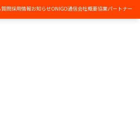
る質問
採用情報
お知らせ
ONIGO通信
会社概要
協業パートナー