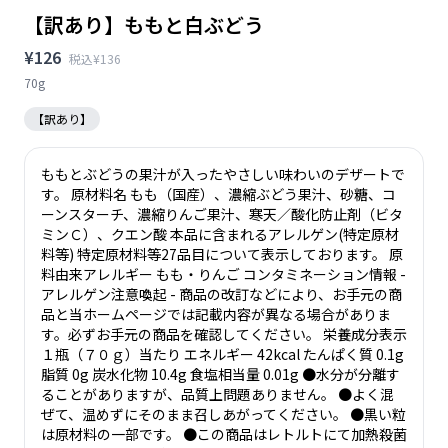
【訳あり】ももと白ぶどう
¥126
税込¥136
70g
【訳あり】
ももとぶどうの果汁が入ったやさしい味わいのデザートで
す。 原材料名 もも（国産）、濃縮ぶどう果汁、砂糖、コ
ーンスターチ、濃縮りんご果汁、寒天／酸化防止剤（ビタ
ミンＣ）、クエン酸 本品に含まれるアレルゲン(特定原材
料等) 特定原材料等27品目について表示しております。 原
料由来アレルギー もも・りんご コンタミネーション情報 -
アレルゲン注意喚起 - 商品の改訂などにより、お手元の商
品と当ホームページでは記載内容が異なる場合がありま
す。必ずお手元の商品を確認してください。 栄養成分表示
１瓶（７０ｇ）当たり エネルギー 42kcal たんぱく質 0.1g
脂質 0g 炭水化物 10.4g 食塩相当量 0.01g ●水分が分離す
ることがありますが、品質上問題ありません。 ●よく混
ぜて、温めずにそのまま召しあがってください。 ●黒い粒
は原材料の一部です。 ●この商品はレトルトにて加熱殺菌