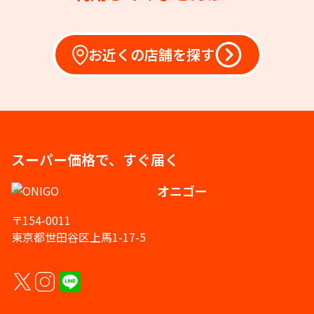
お近くの店舗を探す
スーパー価格で、すぐ届く
オニゴー
〒154-0011
東京都世田谷区上馬1-17-5