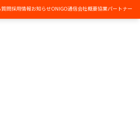
る質問
採用情報
お知らせ
ONIGO通信
会社概要
協業パートナー