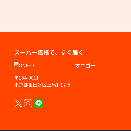
スーパー価格で、すぐ届く
オニゴー
〒154-0011
東京都世田谷区上馬1-17-5