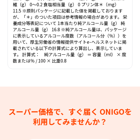
維（g） 0～0.2 食塩相当量（g） 0 プリン体＊（mg）
11.5 ※原則パッケージに記載した値を掲載しております
が、「＊」のついた項目は参考情報の場合があります。 栄
養成分等表記について 1本当たり純アルコール量（g） 純
アルコール量（g） 16.8 ※純アルコール量は、パッケージ
に表示しているアルコール度数（アルコール分（％））を
用いて、厚生労働省の情報提供サイトe-ヘルスネットに掲
載されている以下の計算式により算出し、表示していま
す。 計算式： 純アルコール量（g） ＝ 容量（ml） × 度
数または％ / 100 × 比重0.8
スーパー価格で、すぐ届く
ONIGOを
利用してみませんか？