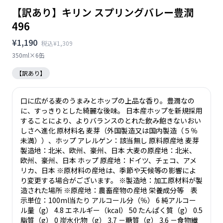
【訳あり】キリン スプリングバレー豊潤
496
¥1,190
税込¥1,309
350ml×6缶
【訳あり】
口に広がる麦のうまみとホップの上品な香り。豊潤なの
に、すっきりとした綺麗な後味。 日本産ホップを新規採用
することにより、よりバランスのとれた飲み飽きないおい
しさへ進化 原材料名 麦芽（外国製造又は国内製造（５％
未満））、ホップ アレルゲン：該当無し 原料原産地 麦芽
製造地：北米、欧州、豪州、日本 大麦の原産地：北米、
欧州、豪州、日本 ホップ 原産地：ドイツ、チェコ、アメ
リカ、日本 ※原材料の産地は、季節や天候等の影響によ
り変更する場合がございます。 ※製造地：加工原材料が製
造された場所 ※原産地：農畜産物の産地 栄養成分等 表
示単位：100ml当たり アルコール分（％） 6 純アルコー
ル量（g） 4.8 エネルギー（kcal） 50 たんぱく質（g） 0.5
脂質（g） 0 炭水化物（g） 3.7 －糖質（g） 3.6 －食物繊