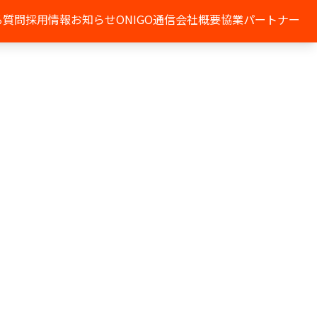
る質問
採用情報
お知らせ
ONIGO通信
会社概要
協業パートナー