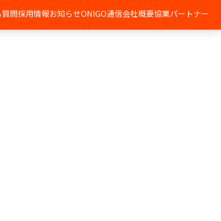
る質問
採用情報
お知らせ
ONIGO通信
会社概要
協業パートナー