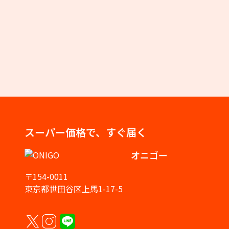
スーパー価格で、すぐ届く
オニゴー
〒154-0011
東京都世田谷区上馬1-17-5