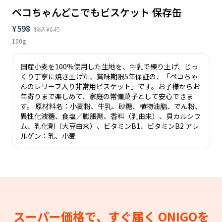
ペコちゃんどこでもビスケット 保存缶
¥598
税込¥645
100g
国産小麦を100%使用した生地を、牛乳で練り上げ、じっ
くり丁寧に焼き上げた、賞味期限5年保証の、「ペコちゃ
んのレリーフ入り非常用ビスケット」です。お子様からお
年寄りまで楽しめて、家庭の常備菓子として安心できま
す。 原材料名：小麦粉、牛乳、砂糖、植物油脂、でん粉、
異性化液糖、食塩／膨脹剤、香料（乳由来）、貝カルシウ
ム、乳化剤（大豆由来）、ビタミンB1、ビタミンB2 アレ
ルゲン：乳、小麦
スーパー価格で、すぐ届く
ONIGOを