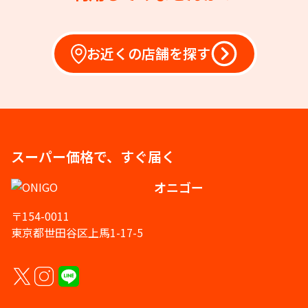
お近くの店舗を探す
スーパー価格で、すぐ届く
オニゴー
〒154-0011
東京都世田谷区上馬1-17-5