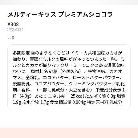
メルティーキッス プレミアムショコラ
¥308
税込¥332
56g
冬期限定 雪のようなくちどけ ドミニカ共和国産カカオが
加わり、濃密なミルクの風味がぎゅっとつまった一粒。 ミ
ルクとカカオが織りなすクリーミーでコクのある濃厚な味
わいに。 原材料名 砂糖（外国製造）、植物油脂、カカオ
マス、全粉乳、ココアバター、ローストバターパウダー、
脱脂粉乳、ココアパウダー、クリーミングパウダー／乳化
剤、香料、（一部に乳成分・大豆を含む） 栄養成分表示 1
粒（4.0g）あたり エネルギー 25kcal たんぱく質 0.3g 脂質
1.9g 炭水化物 1.7g 食塩相当量 0.004g 特定原材料 乳成分