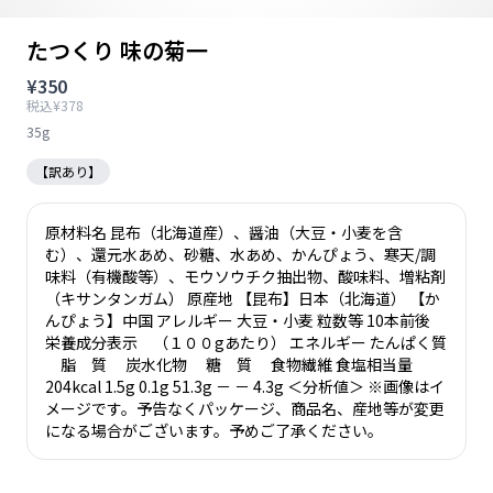
たつくり 味の菊一
¥350
税込¥378
35g
【訳あり】
原材料名 昆布（北海道産）、醤油（大豆・小麦を含
む）、還元水あめ、砂糖、水あめ、かんぴょう、寒天/調
味料（有機酸等）、モウソウチク抽出物、酸味料、増粘剤
（キサンタンガム） 原産地 【昆布】日本（北海道） 【か
んぴょう】中国 アレルギー 大豆・小麦 粒数等 10本前後
栄養成分表示 （１００gあたり） エネルギー たんぱく質
脂 質 炭水化物 糖 質 食物繊維 食塩相当量
204kcal 1.5g 0.1g 51.3g － － 4.3g ＜分析値＞ ※画像はイ
メージです。予告なくパッケージ、商品名、産地等が変更
になる場合がございます。予めご了承ください。