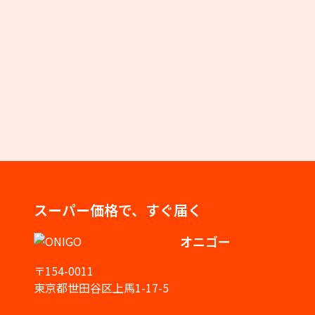
スーパー価格で、すぐ届く
オニゴー
〒154-0011
東京都世田谷区上馬1-17-5