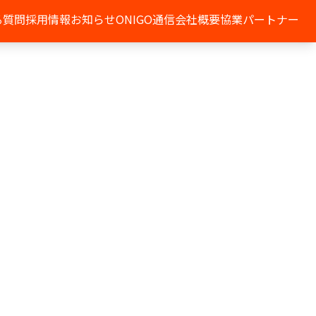
る質問
採用情報
お知らせ
ONIGO通信
会社概要
協業パートナー