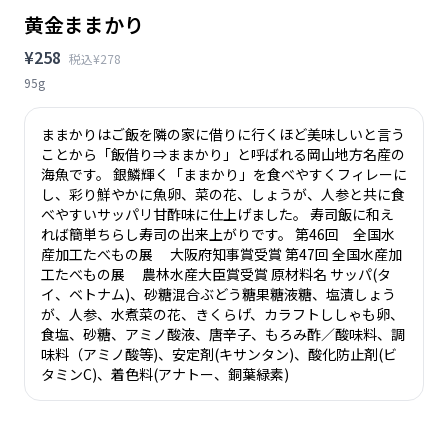
黄金ままかり
¥258
税込¥278
95g
ままかりはご飯を隣の家に借りに行くほど美味しいと言う
ことから「飯借り⇒ままかり」と呼ばれる岡山地方名産の
海魚です。 銀鱗輝く「ままかり」を食べやすくフィレーに
し、彩り鮮やかに魚卵、菜の花、しょうが、人参と共に食
べやすいサッパリ甘酢味に仕上げました。 寿司飯に和え
れば簡単ちらし寿司の出来上がりです。 第46回 全国水
産加工たべもの展 大阪府知事賞受賞 第47回 全国水産加
工たべもの展 農林水産大臣賞受賞 原材料名 サッパ(タ
イ、ベトナム)、砂糖混合ぶどう糖果糖液糖、塩漬しょう
が、人参、水煮菜の花、きくらげ、カラフトししゃも卵、
食塩、砂糖、アミノ酸液、唐辛子、もろみ酢／酸味料、調
味料（アミノ酸等)、安定剤(キサンタン)、酸化防止剤(ビ
タミンC)、着色料(アナトー、銅葉緑素)