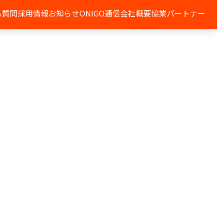
る質問
採用情報
お知らせ
ONIGO通信
会社概要
協業パートナー