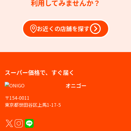
利用してみませんか？
お近くの店舗を探す
スーパー価格で、すぐ届く
オニゴー
〒154-0011
東京都世田谷区上馬1-17-5