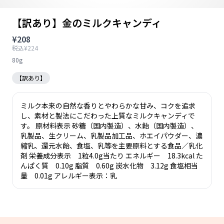
【訳あり】金のミルクキャンディ
¥208
税込¥224
80g
【訳あり】
ミルク本来の自然な香りとやわらかな甘み、コクを追求
し、素材と製法にこだわった上質なミルクキャンディで
す。 原材料表示 砂糖（国内製造）、水飴（国内製造）、
乳製品、生クリーム、乳製品加工品、ホエイパウダー、濃
縮乳、還元水飴、食塩、乳等を主要原料とする食品／乳化
剤 栄養成分表示 1粒4.0g当たり エネルギー 18.3kcal た
んぱく質 0.10g 脂質 0.60g 炭水化物 3.12g 食塩相当
量 0.01g アレルギー表示：乳