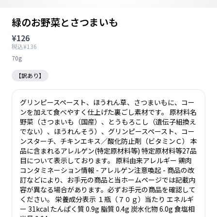
緑のお野菜とさつまいも
¥126
税込¥136
70g
【訳あり】
グリンピースペースト、ほうれん草、さつまいもに、コー
ンを加えて食べやすく仕上げた裏ごし素材です。 原材料名
野菜（さつまいも（国産）、とうもろこし（遺伝子組換え
でない）、ほうれんそう）、グリンピースペースト、コー
ンスターチ、チキンエキス／酸化防止剤（ビタミンＣ） 本
品に含まれるアレルゲン(特定原材料等) 特定原材料等27品
目について表示しております。 原料由来アレルギー 鶏肉
コンタミネーション情報 - アレルゲン注意喚起 - 商品の改
訂などにより、お手元の商品と当ホームページでは記載内
容が異なる場合があります。必ずお手元の商品を確認して
ください。 栄養成分表示 １瓶（７０ｇ）当たり エネルギ
ー 31kcal たんぱく質 0.9g 脂質 0.4g 炭水化物 6.0g 食塩相