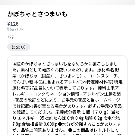
かぼちゃとさつまいも
¥126
税込¥136
70g
【訳あり】
国産のかぼちゃとさつまいもをなめらかに裏ごししまし
た。素材として幅広くお使いいただけます。 原材料名 野
菜（かぼちゃ（国産）、さつまいも）、コーンスターチ、
てんさい糖 本品に含まれるアレルゲン(特定原材料等) 特定
原材料等27品目について表示しております。 原料由来ア
レルギー - コンタミネーション情報 - アレルゲン注意喚起
- 商品の改訂などにより、お手元の商品と当ホームページ
では記載内容が異なる場合があります。必ずお手元の商品
を確認してください。 栄養成分表示 １瓶（７０ｇ）当た
り エネルギー 35kcal たんぱく質 0.4g 脂質 0.2g 炭水化物
7.8g 食塩相当量 0.009g ●水分が分離することがあります
が、品質上問題ありません。 ●この商品はレトルトにて