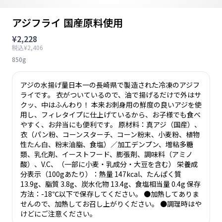
アジフライ 国産原料使用
¥2,228
税込¥2,406
850g
アジの水揚げ量日本一の長崎県で製造された冷凍のアジフ
ライです。 衣がついているので、油で揚げるだけで外はサ
クッ、中はふんわり！ 本来お刺身用の鮮度の良いアジを使
用し、フィレタイプに仕上げているから、お子様でも食べ
やすく、お弁当にも便利です。 原材料：真アジ（国産）、
衣（パン粉、コーンスターチ、コーン粉末、小麦粉、植物
性たん白、粉末油脂、食塩）／加工デンプン、増粘多糖
類、乳化剤、イーストフード、膨張剤、調味料（アミノ
酸）、V.C、（一部に小麦・乳成分・大豆を含む） 栄養成
分表示（100gあたり）：熱量 147kcal、たんぱく質
13.9g、脂質 3.8g、炭水化物 13.4g、食塩相当量 0.4g 保存
方法：-18℃以下で保存してください。 ●加熱してありま
せんので、加熱してお召し上がりください。 ●調理時はや
けどにご注意ください。