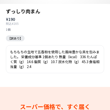
ずっしり肉まん
¥190
税込¥205
1個
【訳あり】
もちもちの生地で五香粉を使用した風味豊かな具を包みま
した。 栄養成分基準 1個あたり 熱量（kcal） 336 たんぱ
く質（g） 14.6 脂質（g） 10.7 炭水化物（g） 45.3 食塩相
当量（g） 2.4
スーパー価格で、すぐ届く