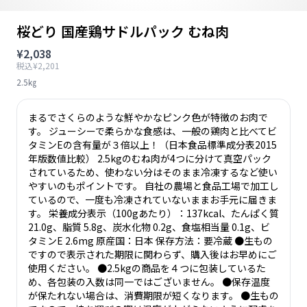
桜どり 国産鶏サドルパック むね肉
¥2,038
税込¥2,201
2.5㎏
まるでさくらのような鮮やかなピンク色が特徴のお肉で
す。 ジューシーで柔らかな食感は、一般の鶏肉と比べてビ
タミンEの含有量が３倍以上！（日本食品標準成分表2015
年版数値比較） 2.5kgのむね肉が4つに分けて真空パック
されているため、使わない分はそのまま冷凍するなど使い
やすいのもポイントです。 自社の農場と食品工場で加工し
ているので、一度も冷凍されていないままお手元に届きま
す。 栄養成分表示（100gあたり）：137kcal、たんぱく質
21.0g、脂質 5.8g、炭水化物 0.2g、食塩相当量 0.1g、ビ
タミンE 2.6mg 原産国：日本 保存方法：要冷蔵 ●生もの
ですので表示された期限に関わらず、購入後はお早めにご
使用ください。 ●2.5kgの商品を４つに包装しているた
め、各包装の入数は同一ではございません。 ●保存温度
が保たれない場合は、消費期限が短くなります。 ●生もの