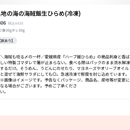
奥地の海の海賊飯生ひらめ(冷凍)
406
税込¥438
り身30gタレ30g
【訳あり】
＼海賊も唸る〆の一杯／愛媛県産『ハーブ媛ひらめ』の絶品刺身と香ば
しい特製ゴマダレで箸が止まらない。食べる際はパックのまま流水解凍
するだけ。そうめん、うどんにのせたり、マヨネーズやオリーブオイル
と混ぜて海鮮サラダにしても◎。急速冷凍で鮮度を封じ込めています。
※画像はイメージです。予告なくパッケージ、商品名、産地等が変更に
なる場合がございます。予めご了承くださ
い。