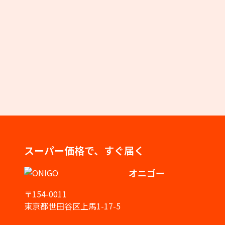
スーパー価格で、すぐ届く
オニゴー
〒154-0011
東京都世田谷区上馬1-17-5