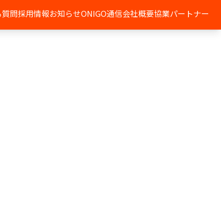
る質問
採用情報
お知らせ
ONIGO通信
会社概要
協業パートナー