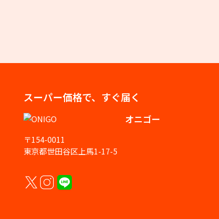
スーパー価格で、すぐ届く
オニゴー
〒154-0011
東京都世田谷区上馬1-17-5