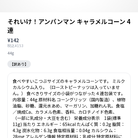
それいけ！アンパンマン キャラメルコーン 4
連
¥142
税込¥153
44g
【訳あり】
食べやすいこつぶサイズのキャラメルコーンです。 ミルク
カルシウム入り。（ローストピーナッツは入っていませ
ん。） 食べきりサイズの小袋がつながった４連包装です。
内容量：44g 原材料名 コーングリッツ（国内製造）、植物
油脂、砂糖、還元水あめ、マーガリン、加糖れん乳、食塩
／焼成Ca、カラメル色素、香料、カロチノイド色素、
（一部に乳成分・大豆を含む） 栄養成分表示 1袋(標準
11g) 当たり エネルギー：65kcal たんぱく質：0.2g 脂質：
4.3g 炭水化物：6.3g 食塩相当量：0.04g カルシウム：
28mg アレルゲン情報 特定原材料：乳成分 特定原材料に