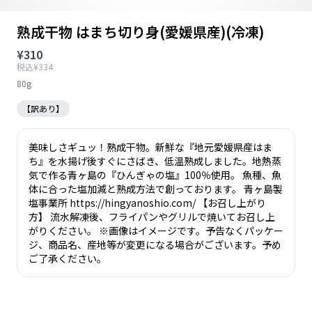
熟成干物 はまち切り身(愛媛県産)(冷凍)
¥310
税込¥334
80g
【訳あり】
美味しさギュッ！熟成干物。新鮮な『地元愛媛県産はま
ち』を水揚げ後すぐにさばき、低温熟成しました。地熱蒸
気で作る青ヶ島の『ひんぎゃの塩』100％使用。 魚種、魚
体に合った塩加減と熟成方法で創っております。 青ヶ島製
塩事業所 https://hingyanoshio.com/ 【お召し上がり
方】 流水解凍後、フライパンやグリルで焼いてお召し上
がりください。 ※画像はイメージです。予告なくパッケー
ジ、商品名、産地等が変更になる場合がございます。予め
ご了承ください。