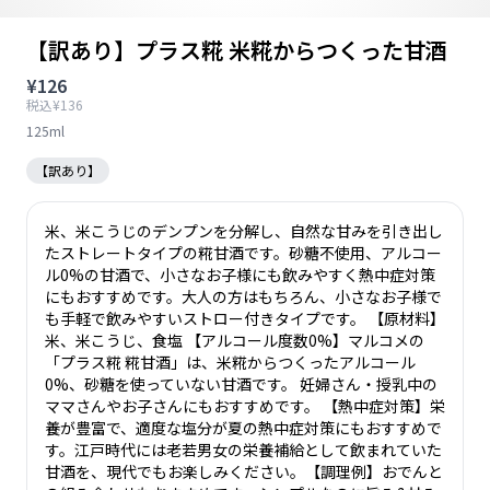
【訳あり】プラス糀 米糀からつくった甘酒
¥126
税込¥136
125ml
【訳あり】
米、米こうじのデンプンを分解し、自然な甘みを引き出し
たストレートタイプの糀甘酒です。砂糖不使用、アルコー
ル0%の甘酒で、小さなお子様にも飲みやすく熱中症対策
にもおすすめです。大人の方はもちろん、小さなお子様で
も手軽で飲みやすいストロー付きタイプです。 【原材料】
米、米こうじ、食塩 【アルコール度数0%】マルコメの
「プラス糀 糀甘酒」は、米糀からつくったアルコール
0%、砂糖を使っていない甘酒です。 妊婦さん・授乳中の
ママさんやお子さんにもおすすめです。 【熱中症対策】栄
養が豊富で、適度な塩分が夏の熱中症対策にもおすすめで
す。江戸時代には老若男女の栄養補給として飲まれていた
甘酒を、現代でもお楽しみください。【調理例】おでんと