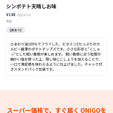
シンポテト天晴しお味
¥148
税込¥159
42g
【訳あり】
ひまわり油100％でフライした、ビタミンEたっぷりのカ
ルビー最薄のポテトチップスです。小さな形状と“くしゃ
っ”とした軽い食感が楽しめます。 軽い食感に合う粒度の
細かい塩を使った上、隠し味にこしょうを加えることで、
一口で満足感を味わえるように仕上げました。チャック付
きスタンドパック包装です。
スーパー価格で、すぐ届く
ONIGOを