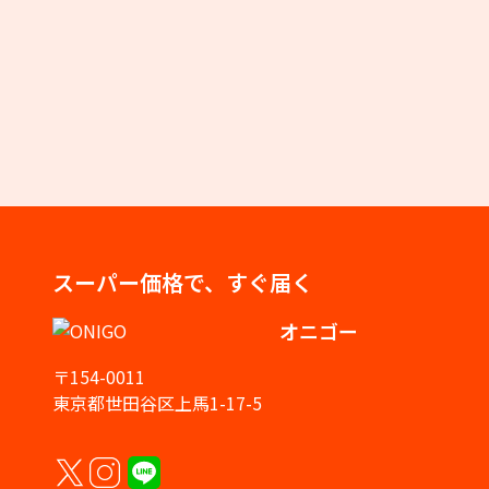
スーパー価格で、すぐ届く
オニゴー
〒154-0011
東京都世田谷区上馬1-17-5