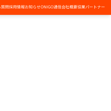
る質問
採用情報
お知らせ
ONIGO通信
会社概要
協業パートナー