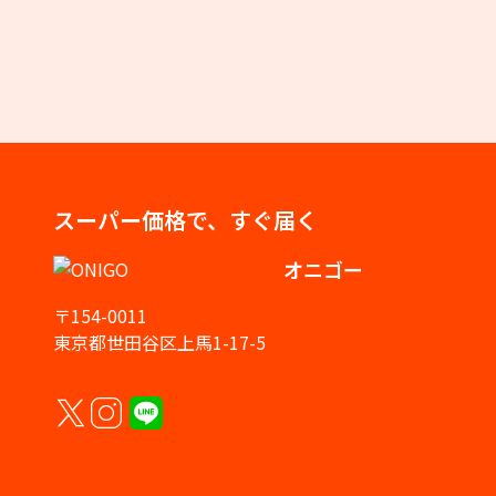
スーパー価格で、すぐ届く
オニゴー
〒154-0011
東京都世田谷区上馬1-17-5