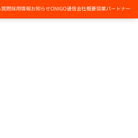
る質問
採用情報
お知らせ
ONIGO通信
会社概要
協業パートナー