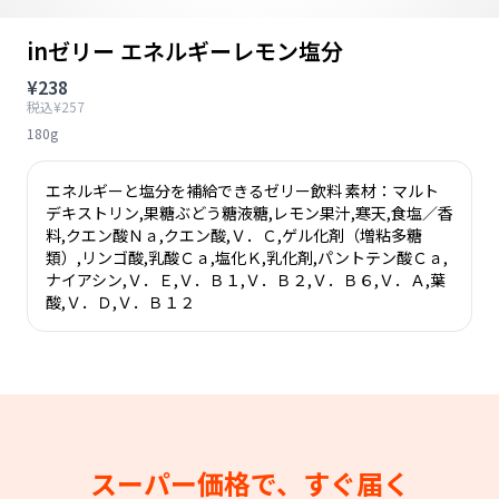
inゼリー エネルギーレモン塩分
¥238
税込¥257
180g
エネルギーと塩分を補給できるゼリー飲料 素材：マルト
デキストリン,果糖ぶどう糖液糖,レモン果汁,寒天,食塩／香
料,クエン酸Ｎａ,クエン酸,Ｖ．Ｃ,ゲル化剤（増粘多糖
類）,リンゴ酸,乳酸Ｃａ,塩化Ｋ,乳化剤,パントテン酸Ｃａ,
ナイアシン,Ｖ．Ｅ,Ｖ．Ｂ１,Ｖ．Ｂ２,Ｖ．Ｂ６,Ｖ．Ａ,葉
酸,Ｖ．Ｄ,Ｖ．Ｂ１２
スーパー価格で、すぐ届く